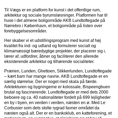
Til Vægs er en platform for kunst i det offentlige rum,
arkitektur og sociale byrumsløsninger. Platformen har til
huse i det almene boligområde AKB Lundtoftegade på
Nørrebro i København, et boligområde på listen over
forebyggelsesområder.
Her skaber vi et udstillingsprogram med kunst af høj
kvalitet fra ind- og udland og formulerer socialt og
klimamæssigt bæredygtige projekter, der placerer sig i,
lærer af, udfordrer, åbner og faciliterer den allerede
eksisterende arkitektur og tilhørende socialiteter.
Prærien, Lunden, Ghettoen, Stikkerlunden, Lundtoftegade
– kært barn har mange navne. AKB Lundtoftegade er en
særlig størrelse. Der er noget med skala på færde.
Arkitekturen og bygningerne er kolossale, Bispeengbuen
brutal og fascinerende. Lundtoftegade er med dets 2000
beboere og ca. 40 nationaliteter fordelt på 699 lejligheder
en by i byen, en verden i verden, næsten en ø. Med Le
Corbusier som dets stolte rygrad favner området da
næsten også alt. Der er en bankoklub, en katteforening, et