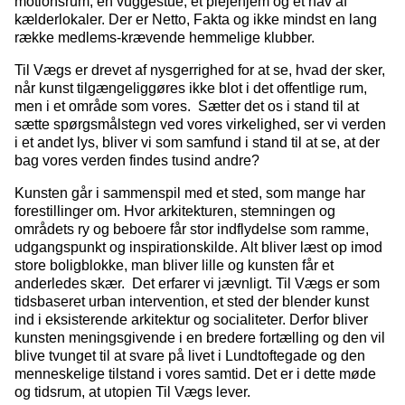
motionsrum, en vuggestue, et plejehjem og et hav af
kælderlokaler. Der er Netto, Fakta og ikke mindst en lang
række medlems-krævende hemmelige klubber.
Til Vægs er drevet af nysgerrighed for at se, hvad der sker,
når kunst tilgængeliggøres ikke blot i det offentlige rum,
men i et område som vores. Sætter det os i stand til at
sætte spørgsmålstegn ved vores virkelighed, ser vi verden
i et andet lys, bliver vi som samfund i stand til at se, at der
bag vores verden findes tusind andre?
Kunsten går i sammenspil med et sted, som mange har
forestillinger om. Hvor arkitekturen, stemningen og
områdets ry og beboere får stor indflydelse som ramme,
udgangspunkt og inspirationskilde. Alt bliver læst op imod
store boligblokke, man bliver lille og kunsten får et
anderledes skær. Det erfarer vi jævnligt. Til Vægs er som
tidsbaseret urban intervention, et sted der blender kunst
ind i eksisterende arkitektur og socialiteter. Derfor bliver
kunsten meningsgivende i en bredere fortælling og den vil
blive tvunget til at svare på livet i Lundtoftegade og den
menneskelige tilstand i vores samtid. Det er i dette møde
og tidsrum, at utopien Til Vægs lever.