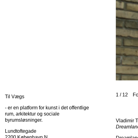
1
/
12
Fo
Til Vægs
- er en platform for kunst i det offentlige
rum, arkitektur og sociale
byrumsløsninger.
Vladimir 
Dreamlan
Lundtoftegade
2200 København N
Dreamland