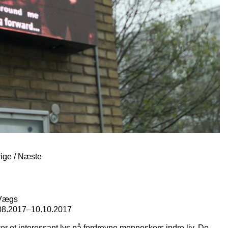
rige
/
Næste
 Vægs
08.2017
–
10.10.2017
er et interessant lys på fordrevne menneskers indre liv. De