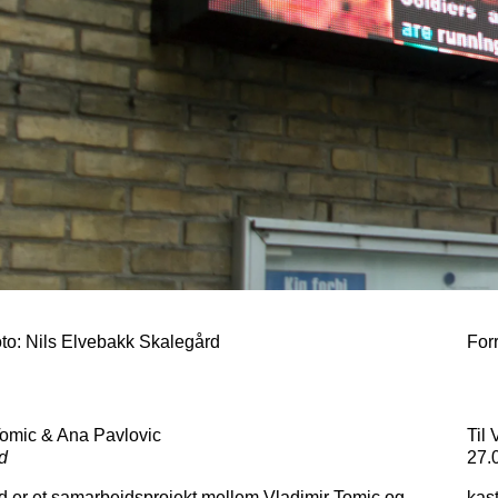
to: Nils Elvebakk Skalegård
For
Tomic & Ana Pavlovic
Til
d
27.
 er et samarbejdsprojekt mellem Vladimir Tomic og
kast