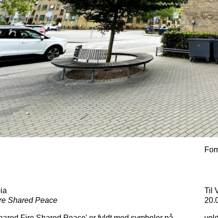
For
ia
Til
re Shared Peace
20.
hared Fire Shared Peace'
er fyldt med symboler på
vold