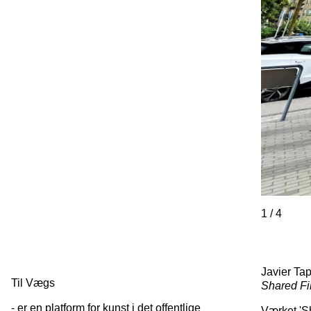
1
/
4
Javier Tap
Til Vægs
Shared Fi
- er en platform for kunst i det offentlige
Værket '
S