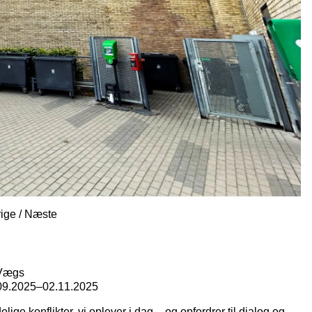
rige
/
Næste
 Vægs
09.2025
–
02.11.2025
elige konflikter, vi oplever i dag – og opfordrer til dialog og